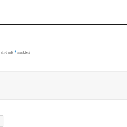
*
r sind mit
markiert