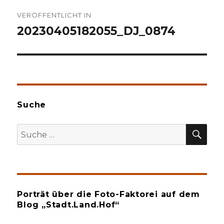
Beitragsnavigation
VERÖFFENTLICHT IN
20230405182055_DJ_0874
Suche
SU
Suche
nach:
Porträt über die Foto-Faktorei auf dem
Blog „Stadt.Land.Hof“