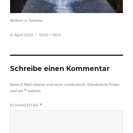
Balkone in Sulmona
Veröffentlicht
Volle
6. April 2023
1000 × 1500
am
Größe
Schreibe einen Kommentar
Deine E-Mail-Adresse wird nicht veröffentlicht.
Erforderliche Felder
*
sind mit
markiert
KOMMENTAR
*