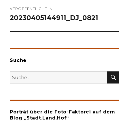
Beitragsnavigation
VERÖFFENTLICHT IN
20230405144911_DJ_0821
Suche
SU
Suche
nach:
Porträt über die Foto-Faktorei auf dem
Blog „Stadt.Land.Hof“