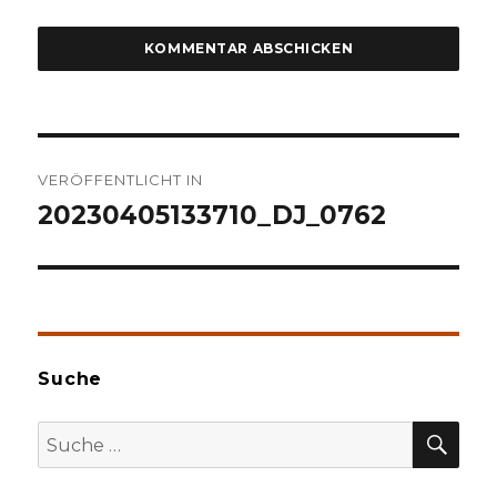
Beitragsnavigation
VERÖFFENTLICHT IN
20230405133710_DJ_0762
Suche
SU
Suche
nach: