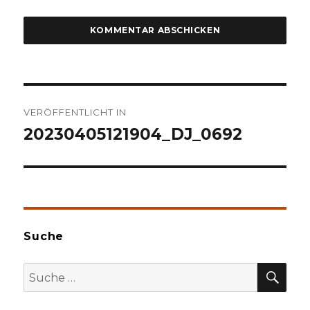
Beitragsnavigation
VERÖFFENTLICHT IN
20230405121904_DJ_0692
Suche
SU
Suche
nach: