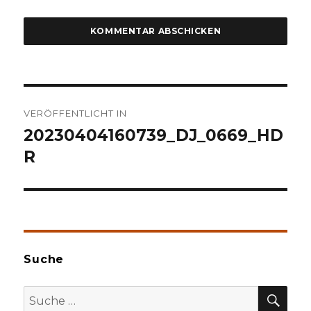
Beitragsnavigation
VERÖFFENTLICHT IN
20230404160739_DJ_0669_HD
R
Suche
SU
Suche