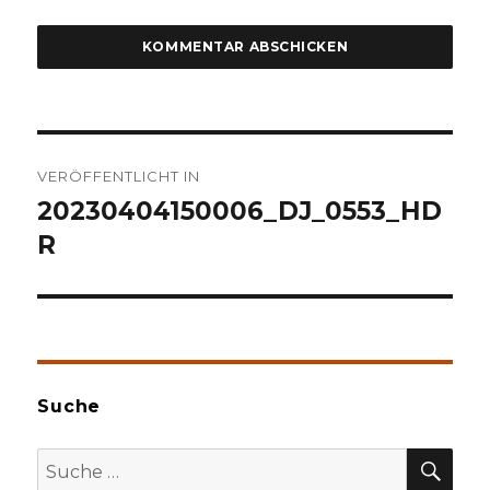
Beitragsnavigation
VERÖFFENTLICHT IN
20230404150006_DJ_0553_HD
R
Suche
SU
Suche