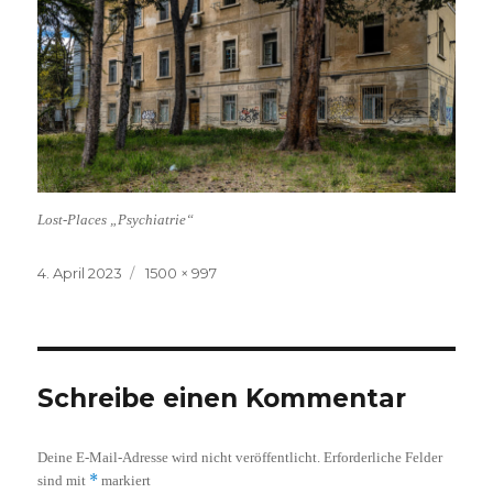
Lost-Places „Psychiatrie“
Veröffentlicht
Volle
4. April 2023
1500 × 997
am
Größe
Schreibe einen Kommentar
Deine E-Mail-Adresse wird nicht veröffentlicht.
Erforderliche Felder
*
sind mit
markiert