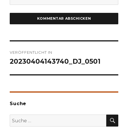
Beitragsnavigation
VERÖFFENTLICHT IN
20230404143740_DJ_0501
Suche
SU
Suche
nach: