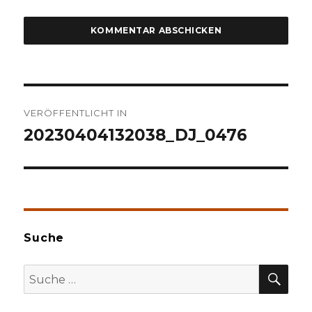
Beitragsnavigation
VERÖFFENTLICHT IN
20230404132038_DJ_0476
Suche
SU
Suche
nach: