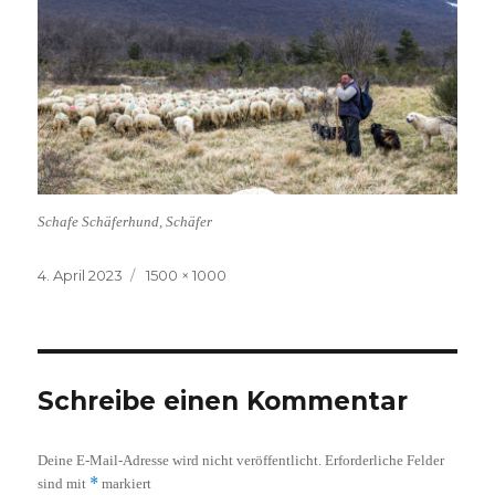
Schafe Schäferhund, Schäfer
Veröffentlicht
Volle
4. April 2023
1500 × 1000
am
Größe
Schreibe einen Kommentar
Deine E-Mail-Adresse wird nicht veröffentlicht.
Erforderliche Felder
*
sind mit
markiert