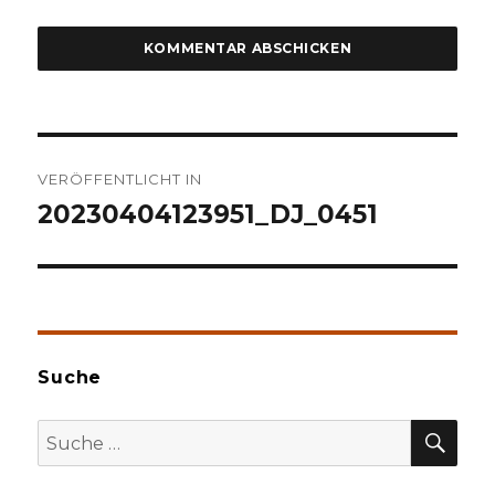
Beitragsnavigation
VERÖFFENTLICHT IN
20230404123951_DJ_0451
Suche
SU
Suche
nach: