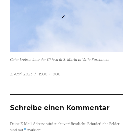
Geier kreisen über der Chiesa di S. Maria in Valle Porclaneta
Veröffentlicht
Volle
2. April 2023
1500 × 1000
am
Größe
Schreibe einen Kommentar
Deine E-Mail-Adresse wird nicht veröffentlicht.
Erforderliche Felder
*
sind mit
markiert