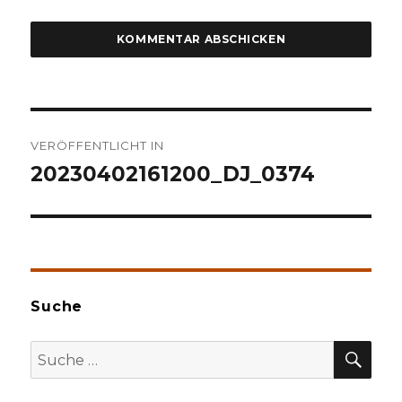
Beitragsnavigation
VERÖFFENTLICHT IN
20230402161200_DJ_0374
Suche
SU
Suche
nach: