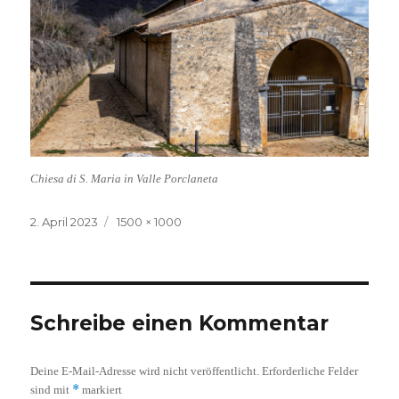
Chiesa di S. Maria in Valle Porclaneta
Veröffentlicht
Volle
2. April 2023
1500 × 1000
am
Größe
Schreibe einen Kommentar
Deine E-Mail-Adresse wird nicht veröffentlicht.
Erforderliche Felder
*
sind mit
markiert