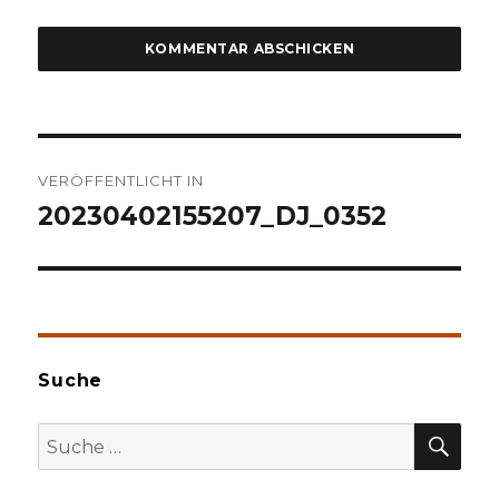
Beitragsnavigation
VERÖFFENTLICHT IN
20230402155207_DJ_0352
Suche
SU
Suche
nach: