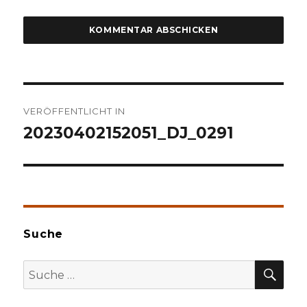
Beitragsnavigation
VERÖFFENTLICHT IN
20230402152051_DJ_0291
Suche
SU
Suche
nach: