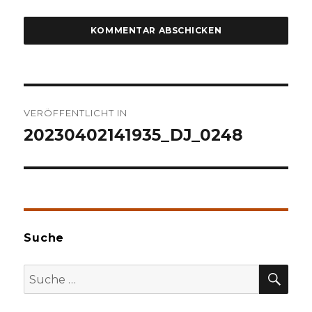
Beitragsnavigation
VERÖFFENTLICHT IN
20230402141935_DJ_0248
Suche
SU
Suche
nach: