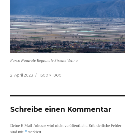
Parco Naturale Regionale Sirente Velino
Veröffentlicht
Volle
2. April 2023
1500 × 1000
am
Größe
Schreibe einen Kommentar
Deine E-Mail-Adresse wird nicht veröffentlicht.
Erforderliche Felder
*
sind mit
markiert