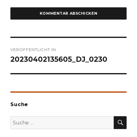
Beitragsnavigation
VERÖFFENTLICHT IN
20230402135605_DJ_0230
Suche
SU
Suche
nach: