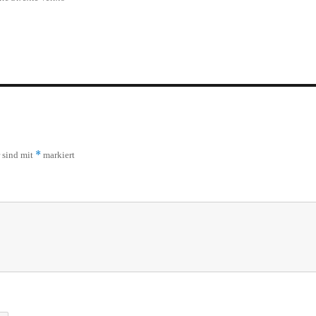
*
r sind mit
markiert