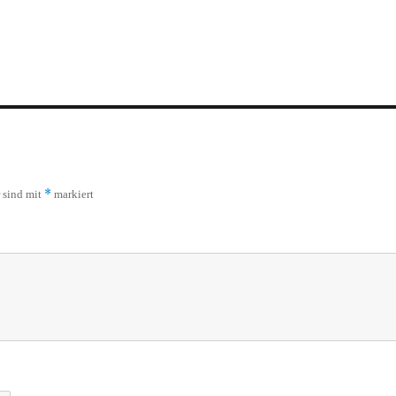
*
r sind mit
markiert