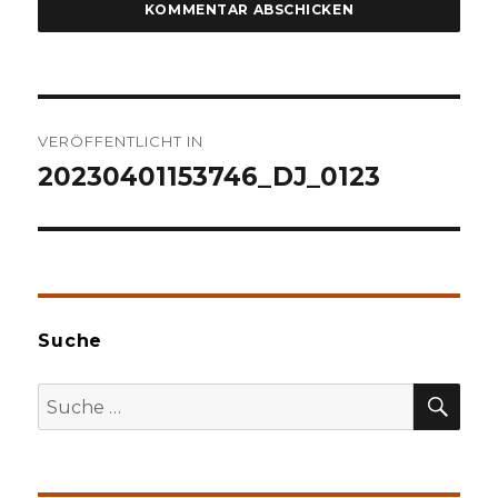
Beitragsnavigation
VERÖFFENTLICHT IN
20230401153746_DJ_0123
Suche
SU
Suche
nach: