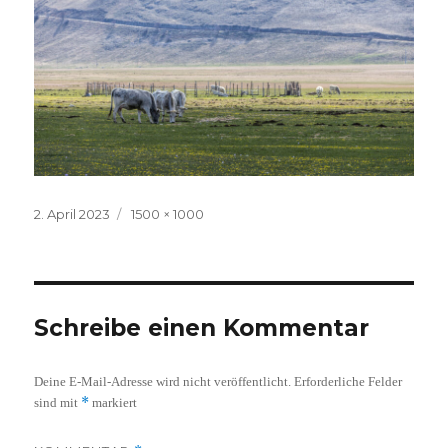
Veröffentlicht
Volle
2. April 2023
1500 × 1000
am
Größe
Schreibe einen Kommentar
Deine E-Mail-Adresse wird nicht veröffentlicht.
Erforderliche Felder
*
sind mit
markiert