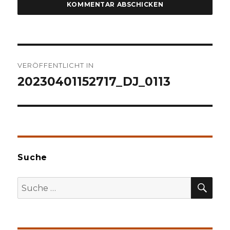
Beitragsnavigation
VERÖFFENTLICHT IN
20230401152717_DJ_0113
Suche
SU
Suche
nach: