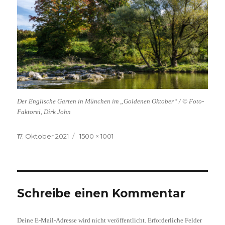
Der Englische Garten in München im „Goldenen Oktober“ / © Foto-
Faktorei, Dirk John
Veröffentlicht
Volle
17. Oktober 2021
1500 × 1001
am
Größe
Schreibe einen Kommentar
Deine E-Mail-Adresse wird nicht veröffentlicht.
Erforderliche Felder