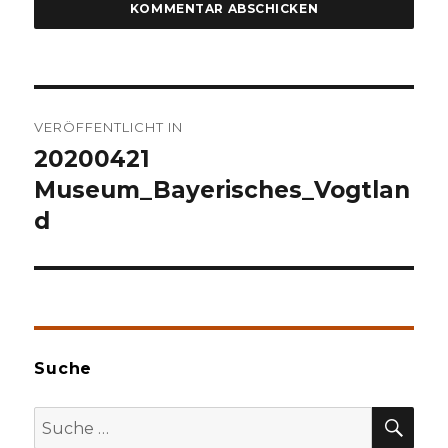
Beitragsnavigation
VERÖFFENTLICHT IN
20200421
Museum_Bayerisches_Vogtlan
d
Suche
SU
Suche
nach: