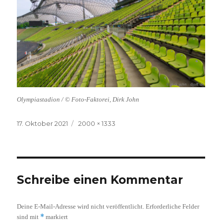
Olympiastadion / © Foto-Faktorei, Dirk John
Veröffentlicht
Volle
17. Oktober 2021
2000 × 1333
am
Größe
Schreibe einen Kommentar
Deine E-Mail-Adresse wird nicht veröffentlicht.
Erforderliche Felder
*
sind mit
markiert