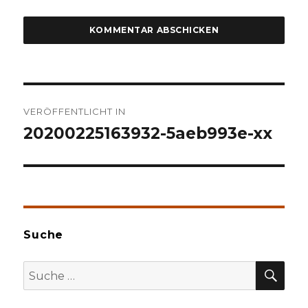
Beitragsnavigation
VERÖFFENTLICHT IN
20200225163932-5aeb993e-xx
Suche
SU
Suche
nach: