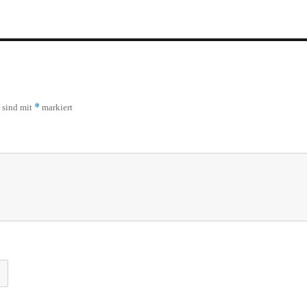
*
r sind mit
markiert