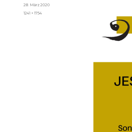
Veröffentlicht
28. März 2020
am
Volle
1241 × 1754
Größe