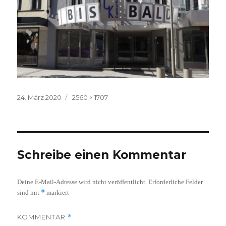
Veröffentlicht
Volle
24. März 2020
2560 × 1707
am
Größe
Schreibe einen Kommentar
Deine E-Mail-Adresse wird nicht veröffentlicht.
Erforderliche Felder
*
sind mit
markiert
KOMMENTAR
*