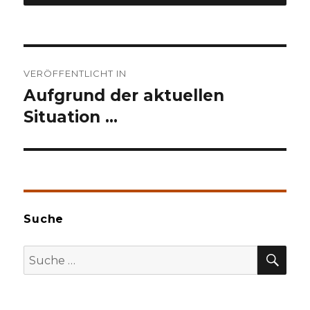
Beitragsnavigation
VERÖFFENTLICHT IN
Aufgrund der aktuellen
Situation …
Suche
SU
Suche
nach: