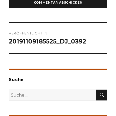
Beitragsnavigation
VERÖFFENTLICHT IN
20191109185525_DJ_0392
Suche
SU
Suche
nach: