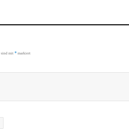
*
r sind mit
markiert