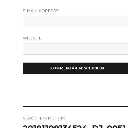
E-MAIL-ADRESSE
WEBSITE
Beitragsnavigation
VERÖFFENTLICHT IN
20191109134524_DJ_0051