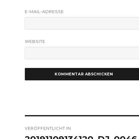
E-MAIL-ADRESSE
WEBSITE
Beitragsnavigation
VERÖFFENTLICHT IN
20191109134120_DJ_0046