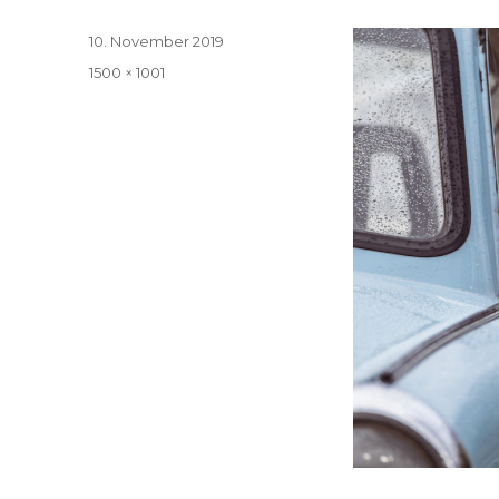
Veröffentlicht
10. November 2019
am
Volle
1500 × 1001
Größe