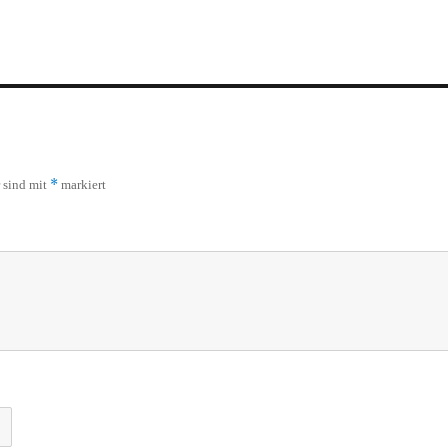
*
r sind mit
markiert