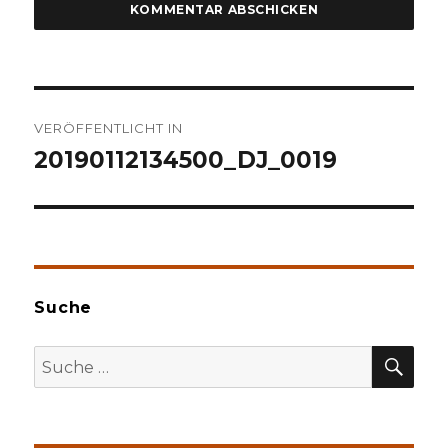
Beitragsnavigation
VERÖFFENTLICHT IN
20190112134500_DJ_0019
Suche
SU
Suche
nach: