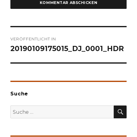
Beitragsnavigation
VERÖFFENTLICHT IN
20190109175015_DJ_0001_HDR
Suche
SU
Suche
nach: