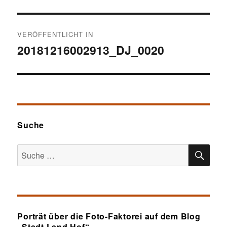
Beitragsnavigation
VERÖFFENTLICHT IN
20181216002913_DJ_0020
Suche
SU
Suche
nach:
Porträt über die Foto-Faktorei auf dem Blog
„Stadt.Land.Hof“