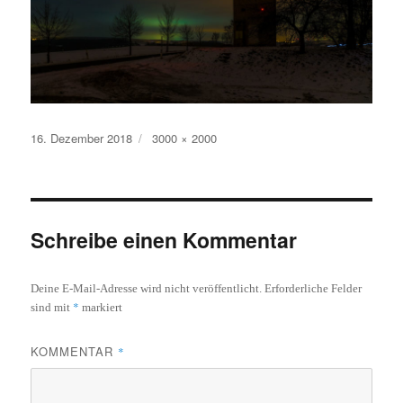
Veröffentlicht
Volle
16. Dezember 2018
3000 × 2000
am
Größe
Schreibe einen Kommentar
Deine E-Mail-Adresse wird nicht veröffentlicht.
Erforderliche Felder
*
sind mit
markiert
KOMMENTAR
*