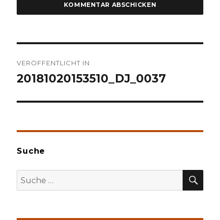
Beitragsnavigation
VERÖFFENTLICHT IN
20181020153510_DJ_0037
Suche
SU
Suche
nach: