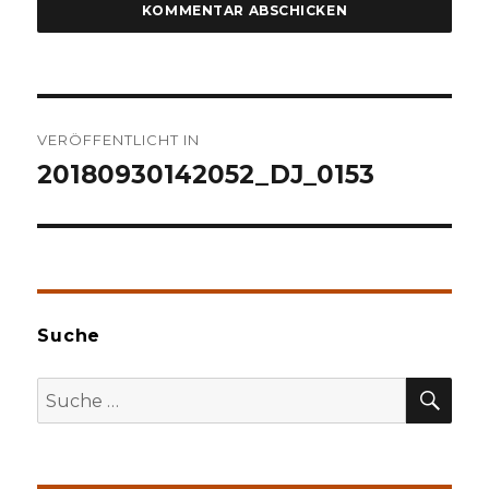
Beitragsnavigation
VERÖFFENTLICHT IN
20180930142052_DJ_0153
Suche
SU
Suche
nach: