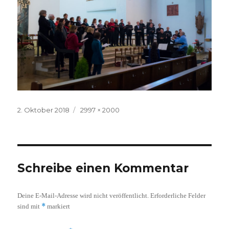
Veröffentlicht
Volle
2. Oktober 2018
2997 × 2000
am
Größe
Schreibe einen Kommentar
Deine E-Mail-Adresse wird nicht veröffentlicht.
Erforderliche Felder
*
sind mit
markiert