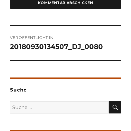
Beitragsnavigation
VERÖFFENTLICHT IN
20180930134507_DJ_0080
Suche
SU
Suche
nach: