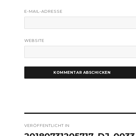
E-MAIL-ADRESSE
WEBSITE
Beitragsnavigation
VERÖFFENTLICHT IN
20180731205717_DJ_0033