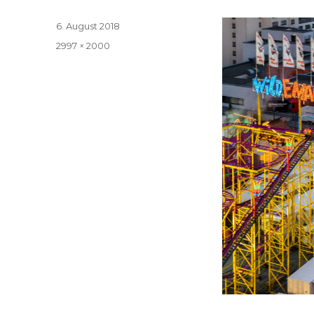
Veröffentlicht
6. August 2018
am
Volle
2997 × 2000
Größe