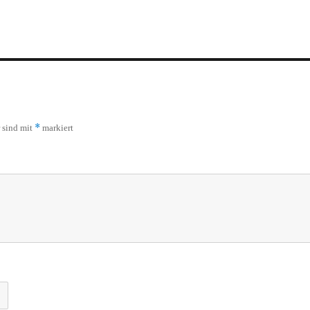
*
r sind mit
markiert