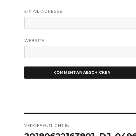
E-MAIL-ADRESSE
WEBSITE
Beitragsnavigation
VERÖFFENTLICHT IN
20180622163801_DJ_049