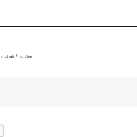
*
r sind mit
markiert