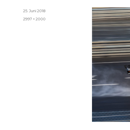
Veröffentlicht
25. Juni 2018
am
Volle
2997 × 2000
Größe