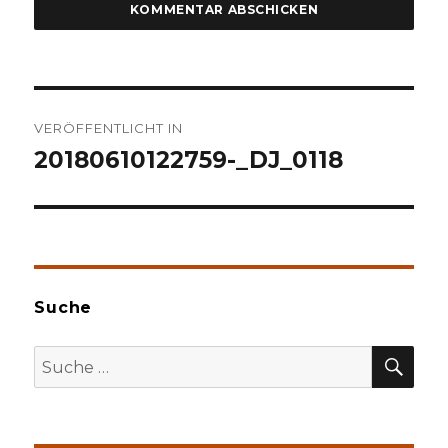
Beitragsnavigation
VERÖFFENTLICHT IN
20180610122759-_DJ_0118
Suche
SU
Suche
nach: