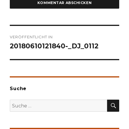
Beitragsnavigation
VERÖFFENTLICHT IN
20180610121840-_DJ_0112
Suche
SU
Suche
nach: