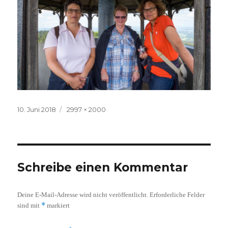
Veröffentlicht
Volle
10. Juni 2018
2997 × 2000
am
Größe
Schreibe einen Kommentar
Deine E-Mail-Adresse wird nicht veröffentlicht.
Erforderliche Felder
*
sind mit
markiert