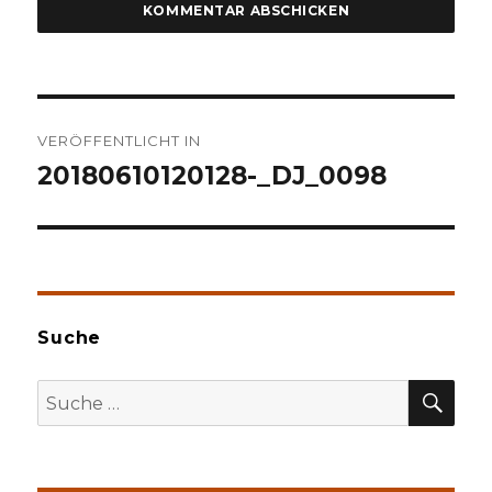
Beitragsnavigation
VERÖFFENTLICHT IN
20180610120128-_DJ_0098
Suche
SU
Suche
nach: