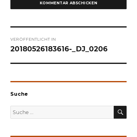
Beitragsnavigation
VERÖFFENTLICHT IN
20180526183616-_DJ_0206
Suche
SU
Suche
nach: