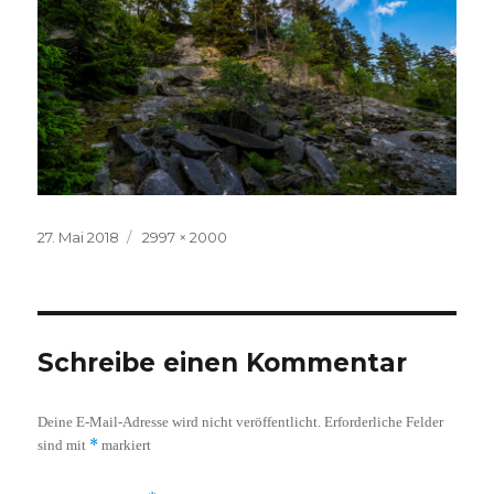
Veröffentlicht
Volle
27. Mai 2018
2997 × 2000
am
Größe
Schreibe einen Kommentar
Deine E-Mail-Adresse wird nicht veröffentlicht.
Erforderliche Felder
*
sind mit
markiert