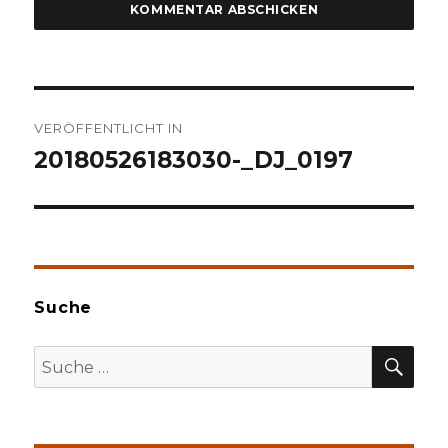
Beitragsnavigation
VERÖFFENTLICHT IN
20180526183030-_DJ_0197
Suche
SU
Suche
nach: