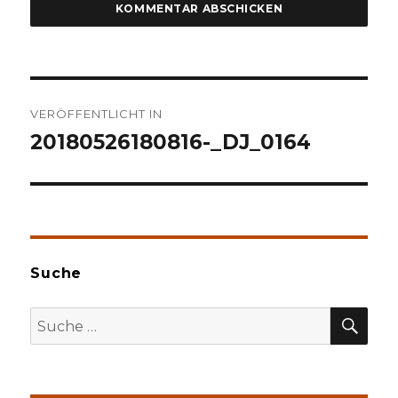
Beitragsnavigation
VERÖFFENTLICHT IN
20180526180816-_DJ_0164
Suche
SU
Suche
nach: