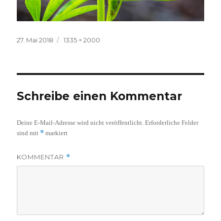
Veröffentlicht
Volle
27. Mai 2018
1335 × 2000
am
Größe
Schreibe einen Kommentar
Deine E-Mail-Adresse wird nicht veröffentlicht.
Erforderliche Felder
*
sind mit
markiert
KOMMENTAR
*