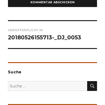
Beitragsnavigation
VERÖFFENTLICHT IN
20180526155713-_DJ_0053
Suche
SU
Suche
nach: