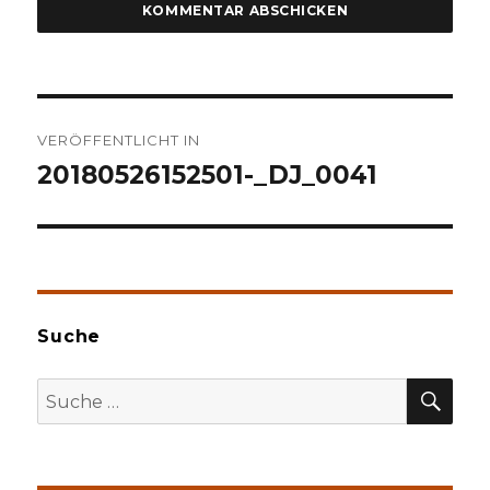
Beitragsnavigation
VERÖFFENTLICHT IN
20180526152501-_DJ_0041
Suche
SU
Suche
nach: