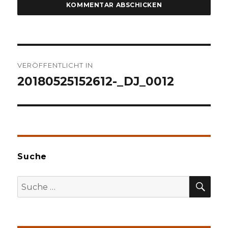
Beitragsnavigation
VERÖFFENTLICHT IN
20180525152612-_DJ_0012
Suche
SU
Suche
nach: