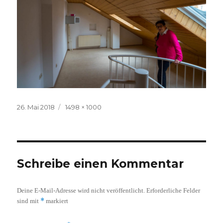
Veröffentlicht
Volle
26. Mai 2018
1498 × 1000
am
Größe
Schreibe einen Kommentar
Deine E-Mail-Adresse wird nicht veröffentlicht.
Erforderliche Felder
*
sind mit
markiert