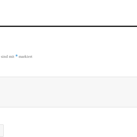
*
r sind mit
markiert