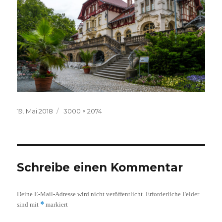
Veröffentlicht
Volle
19. Mai 2018
3000 × 2074
am
Größe
Schreibe einen Kommentar
Deine E-Mail-Adresse wird nicht veröffentlicht.
Erforderliche Felder
*
sind mit
markiert