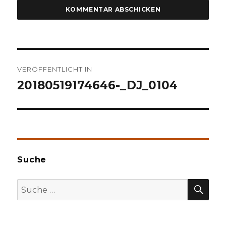
Beitragsnavigation
VERÖFFENTLICHT IN
20180519174646-_DJ_0104
Suche
SU
Suche
nach: