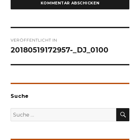
Beitragsnavigation
VERÖFFENTLICHT IN
20180519172957-_DJ_0100
Suche
SU
Suche
nach: