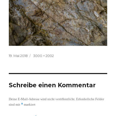
Veröffentlicht
Volle
19. Mai 2018
3000 × 2002
am
Größe
Schreibe einen Kommentar
Deine E-Mail-Adresse wird nicht veröffentlicht.
Erforderliche Felder
*
sind mit
markiert