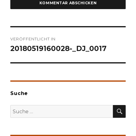
Beitragsnavigation
VERÖFFENTLICHT IN
20180519160028-_DJ_0017
Suche
SU
Suche
nach: