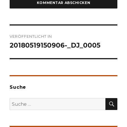
Beitragsnavigation
VERÖFFENTLICHT IN
20180519150906-_DJ_0005
Suche
SU
Suche
nach: